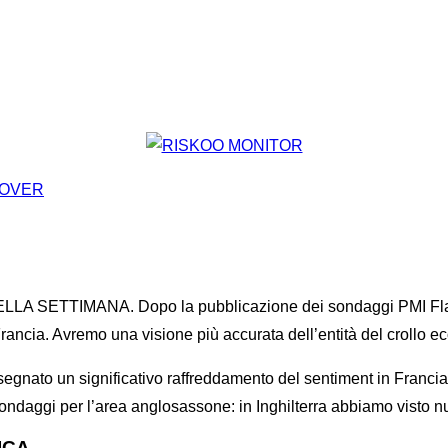
NITOR
RISKOO MONITOR: I MARKET MOVER DELLA SETT
ETTIMANA. Dopo la pubblicazione dei sondaggi PMI Flash pu
Francia. Avremo una visione più accurata dell’entità del crollo 
segnato un significativo raffreddamento del sentiment in Francia (
sondaggi per l’area anglosassone: in Inghilterra abbiamo visto nu
ICA