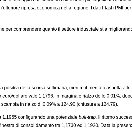
un’ulteriore ripresa economica nella regione. I dati Flash PMI p
nzione per comprendere quanto il settore industriale stia miglioran
 positivi della scorsa settimana, mentre il mercato aspetta altri
io euro/dollaro vale 1,1796, in marginale rialzo dello 0,01%, dop
 scambia in rialzo di 0,09% a 124,90 (chiusura a 124,79).
rea 1,1965 configurando una potenziale
bull-trap.
Il ritorno succe
inestra di consolidamento tra 1,1730 ed 1,1920. Data la presenz