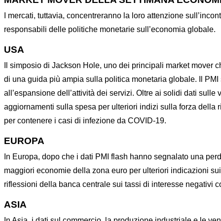
I mercati, tuttavia, concentreranno la loro attenzione sull’incont
responsabili delle politiche monetarie sull’economia globale.
USA
Il simposio di Jackson Hole, uno dei principali market mover che
di una guida più ampia sulla politica monetaria globale. Il PMI 
all’espansione dell’attività dei servizi. Oltre ai solidi dati sulle
aggiornamenti sulla spesa per ulteriori indizi sulla forza della 
per contenere i casi di infezione da COVID-19.
EUROPA
In Europa, dopo che i dati PMI flash hanno segnalato una perdit
maggiori economie della zona euro per ulteriori indicazioni sui 
riflessioni della banca centrale sui tassi di interesse negativi 
ASIA
In Asia, i dati sul commercio, la produzione industriale e le ven