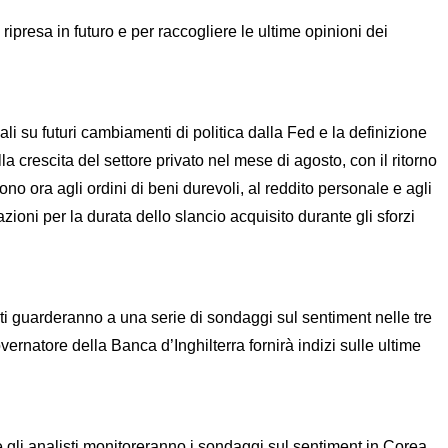
 ripresa in futuro e per raccogliere le ultime opinioni dei
li su futuri cambiamenti di politica dalla Fed e la definizione
 crescita del settore privato nel mese di agosto, con il ritorno
olgono ora agli ordini di beni durevoli, al reddito personale e agli
zioni per la durata dello slancio acquisito durante gli sforzi
sti guarderanno a una serie di sondaggi sul sentiment nelle tre
ernatore della Banca d’Inghilterra fornirà indizi sulle ultime
tre gli analisti monitoreranno i sondaggi sul sentiment in Corea