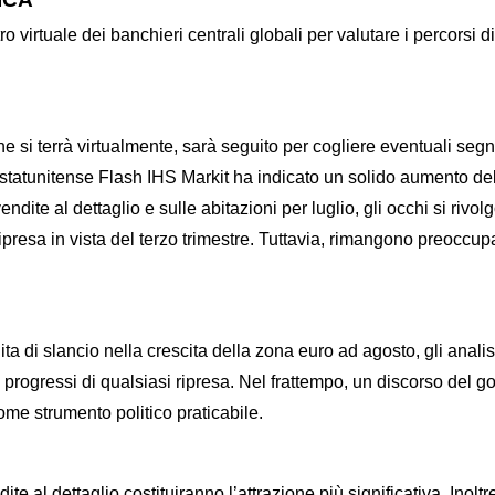
ro virtuale dei banchieri centrali globali per valutare i percorsi di
 si terrà virtualmente, sarà seguito per cogliere eventuali segna
statunitense Flash IHS Markit ha indicato un solido aumento della
 vendite al dettaglio e sulle abitazioni per luglio, gli occhi si riv
ripresa in vista del terzo trimestre. Tuttavia, rimangono preoccupa
a di slancio nella crescita della zona euro ad agosto, gli anali
progressi di qualsiasi ripresa. Nel frattempo, un discorso del gov
come strumento politico praticabile.
dite al dettaglio costituiranno l’attrazione più significativa. Inol