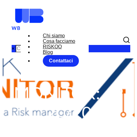
Chi siamo
Cosa facciamo
RISKOO
×
Blog
Contattaci
RISKOO
MONITOR: 49
20/20
Home
FOREX
News
...
RISKOO MONITOR: 49 20/20