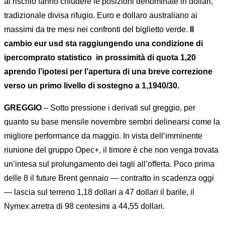
al rischio fanno chiudere le posizioni denominate in dollari,
tradizionale divisa rifugio. Euro e dollaro australiano ai
massimi da tre mesi nei confronti del biglietto verde.
Il
cambio eur usd sta raggiungendo una condizione di
ipercomprato statistico
in prossimità di quota 1,20
aprendo l’ipotesi per l’apertura di una breve correzione
verso un primo livello di sostegno a 1,1940/30.
GREGGIO
– Sotto pressione i derivati sul greggio, per
quanto su base mensile novembre sembri delinearsi come la
migliore performance da maggio. In vista dell’imminente
riunione del gruppo Opec+, il timore è che non venga trovata
un’intesa sul prolungamento dei tagli all’offerta. Poco prima
delle 8 il future Brent gennaio — contratto in scadenza oggi
— lascia sul terreno 1,18 dollari a 47 dollari il barile, il
Nymex arretra di 98 centesimi a 44,55 dollari.