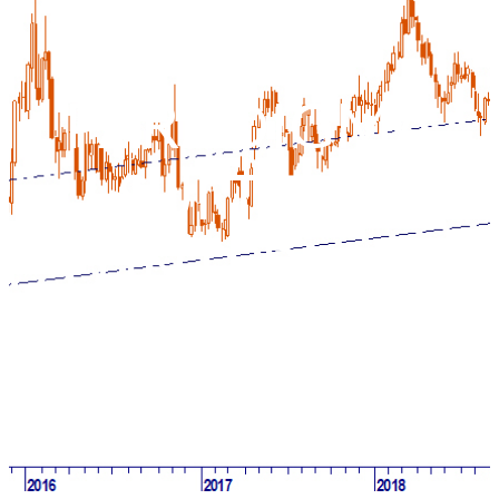
TO DEL
PARADIGMA
SUI TASSI
D’INTERESSE
Home
Forex Market
News
...
PROVE TECNICHE PER UN CAMBIAMENTO
DEL PARADIGMA SUI TASSI D’INTERESSE