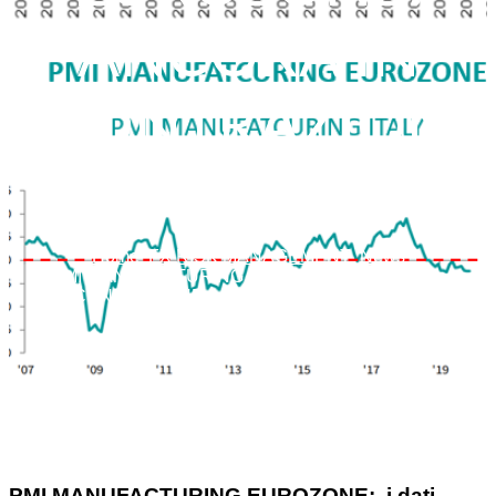
ANCORA IN
CONTRAZION
E
Home
FX RISK MANAGEMENT
News
PMI MANUFACTURING EUROZONE: ANCORA
IN CONTRAZIONE
PMI MANUFACTURING EUROZONE: i dati