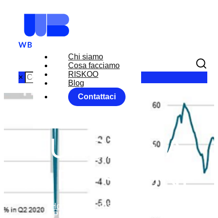
Chi siamo
Cosa facciamo
RISKOO
×
Blog
Contattaci
PMI
EUROZONA
IN FLESSIONE
Home
News
RISKOO MONITOR
PMI EUROZONA IN FLESSIONE