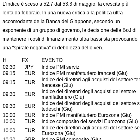
L’indice è sceso a 52,7 dal 53,3 di maggio, la crescita più
lenta da febbraio. In una nuova critica alla politica ultra
accomodante della Banca del Giappone, secondo un
esponente di un gruppo di governo, la decisione della BoJ di
mantenere i costi di finanziamento ultra bassi sta provocando
una “spirale negativa” di debolezza dello yen.
H
FX
EVENTO
02:30
JPY
Indice PMI servizi
09:15
EUR
Indice PMI manifatturiero francesi (Giu)
Indice dei direttori agli acquisti del settore te
09:15
EUR
francese (Giu)
Indice dei direttori degli acquisti del settore
09:30
EUR
manifatturiero (Giu)
Indice dei direttori degli acquisti del settore s
09:30
EUR
tedeschi (Giu)
10:00
EUR
Indice PMI manifatturiero Eurozona (Giu)
10:00
EUR
Indice composito dei servizi Eurozona (Giu)
Indice dei direttori agli acquisti del settore se
10:00
EUR
Eurozona (Giu)
10:30
GBP
Indice PMI composito (Giu)