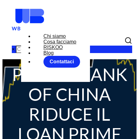
Chi siamo
Cosa facciamo
RISKOO
×
Blog
Contattaci
PEOPLE BANK
OF CHINA
RIDUCE IL
LOAN PRIME