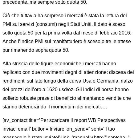
precedente, ma sempre sotto quota 50.
Ciò che tuttavia ha sorpreso i mercati è stata la lettura del
PMI sui servizi (consumi) negli Stati Uniti. Il dato è sceso
sotto quota 50 per la prima volta dal mese di febbraio 2016.
Anche l’indice PMI sul manifatturiero è sceso oltre le attese
pur rimanendo sopra quota 50.
Alla striscia delle figure economiche i mercati hanno
replicato con due movimenti degni di attenzione: discesa dei
rendimenti sul lato lungo della curva Usa e Germania, rialzo
dei prezzi dell’oro a 1620 usd/oz. Gli indici di borsa hanno
sofferto robuste prese di beneficio alimentando vendite che
stanno deteriorando il momentum dei mercati….
[av_contact title=’Per scaricare il report WB Perspectives
inviaci email’ button=’Inviare’ on_send=” sent=’Il tuo
messaggio è stato inviato!’ link=’manually,http://’ captcha=”