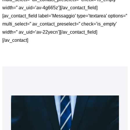
width=” av_uid=’av-4g665z’][/av_contact_field]
[av_contact_field label=’Messaggio’ type=’textarea’ options=”
multi_select=” av_contact_preselect=” check=’is_empty’
width=” av_uid=’av-22yecn’][/av_contact_field]
[/av_contact]