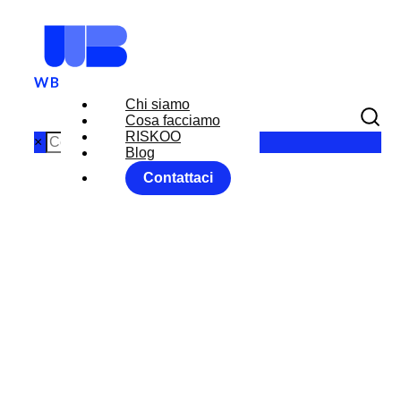
Chi siamo
Cosa facciamo
RISKOO
×
Blog
Contattaci
OUTBREAK
Home
News
Outlook
OUTBREAK