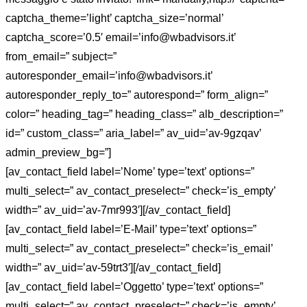
captcha_theme=’light’ captcha_size=’normal’
captcha_score=’0.5′ email=’info@wbadvisors.it’
from_email=” subject=”
autoresponder_email=’info@wbadvisors.it’
autoresponder_reply_to=” autorespond=” form_align=”
color=” heading_tag=” heading_class=” alb_description=”
id=” custom_class=” aria_label=” av_uid=’av-9gzqav’
admin_preview_bg=”]
[av_contact_field label=’Nome’ type=’text’ options=”
multi_select=” av_contact_preselect=” check=’is_empty’
width=” av_uid=’av-7mr993′][/av_contact_field]
[av_contact_field label=’E-Mail’ type=’text’ options=”
multi_select=” av_contact_preselect=” check=’is_email’
width=” av_uid=’av-59trt3′][/av_contact_field]
[av_contact_field label=’Oggetto’ type=’text’ options=”
multi_select=” av_contact_preselect=” check=’is_empty’