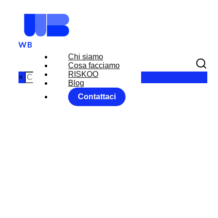
Chi siamo
Cosa facciamo
RISKOO
×
Blog
Contattaci
MISURE
CORONAVIRU
S: IN ATTESA
DI RISPOSTE