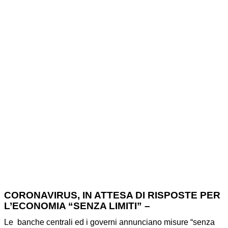
PER
L’ECONOMIA
Home
News
MISURE CORONAVIRUS: IN ATTESA DI
RISPOSTE PER L’ECONOMIA
CORONAVIRUS, IN ATTESA DI RISPOSTE PER
L’ECONOMIA “SENZA LIMITI” –
Le banche centrali ed i governi annunciano misure “senza