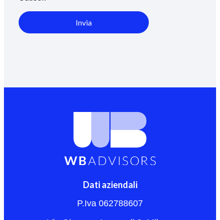
Invia
Dati aziendali
P.Iva 062788607