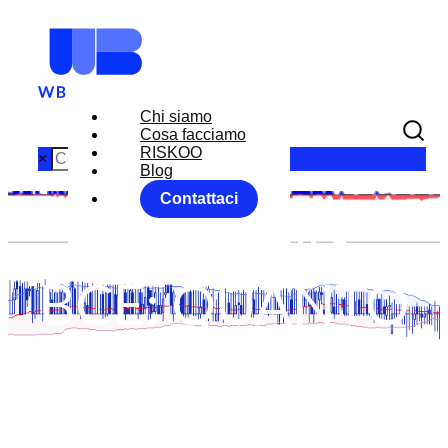
Chi siamo
Cosa facciamo
RISKOO
×
Blog
Contattaci
MEETING
BCE: QUANTO
TAGLIERA’ I
TASSI 50 O 25