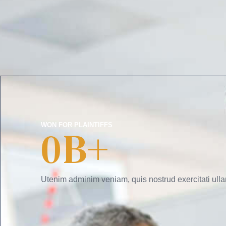
WON FOR PLAINTIFFS
0
B+
Utenim adminim veniam, quis nostrud exercitati ulla