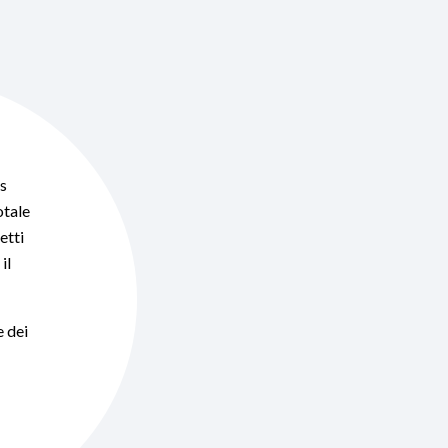
us
otale
etti
il
e dei