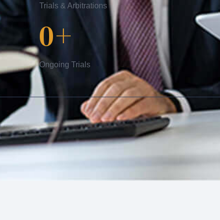
Trials & Arbitrations
0
+
Ongoing Trials