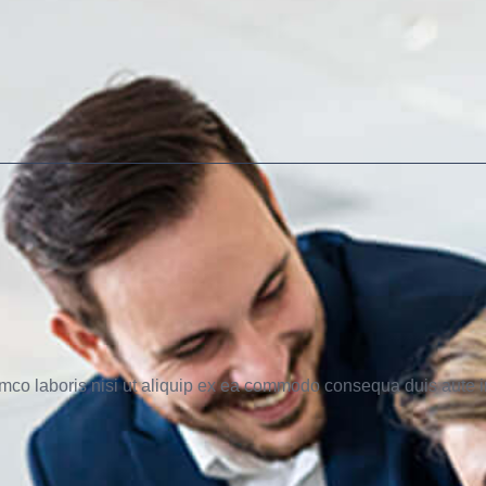
mco laboris nisi ut aliquip ex ea commodo consequa duis aute ir