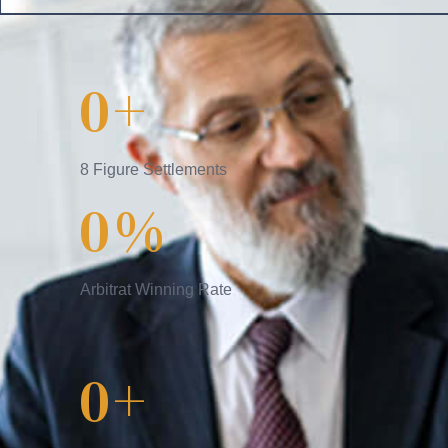
0
+
8 Figure Settlements
0
%
Arbitrat Winning Rate
0
+