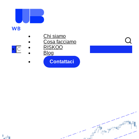
Chi siamo
Cosa facciamo
RISKOO
×
Blog
Contattaci
MARKET
MOVERS
MONITOR
WEEK 17/22