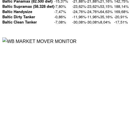
Baltic Panamax (82.500 dwt)
-15,37%
-21,88%
-21,88%
21,16%
142,75%
Baltic Supramax (58.328 dwt)
-7,80%
-23,62%
-23,62%
53,15%
188,14%
Baltic Handysize
-7,47%
-24,76%
-24,76%
64,63%
169,68%
Baltic Dirty Tanker
-0,86%
-11,96%
-11,96%
35,16%
-20,91%
Baltic Clean Tanker
-7,08%
-30,08%
-30,08%
8,04%
-17,51%