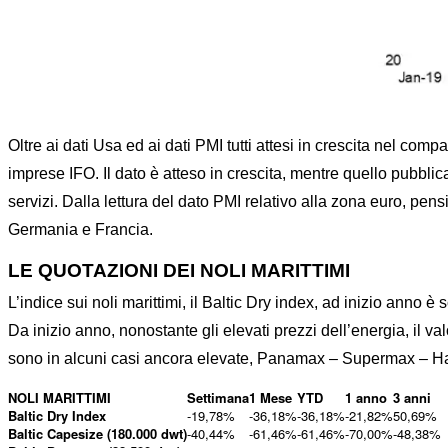
Oltre ai dati Usa ed ai dati PMI tutti attesi in crescita nel c
imprese IFO. Il dato è atteso in crescita, mentre quello pubbl
servizi. Dalla lettura del dato PMI relativo alla zona euro, pensi
Germania e Francia.
LE QUOTAZIONI DEI NOLI MARITTIMI
L’indice sui noli marittimi, il Baltic Dry index, ad inizio anno
Da inizio anno, nonostante gli elevati prezzi dell’energia, il 
sono in alcuni casi ancora elevate, Panamax – Supermax – Handys
NOLI MARITTIMI
Settimana
1 Mese
YTD
1 anno
3 anni
Baltic Dry Index
-19,78%
-36,18%
-36,18%
-21,82%
50,69%
Baltic Capesize (180.000 dwt)
-40,44%
-61,46%
-61,46%
-70,00%
-48,38%