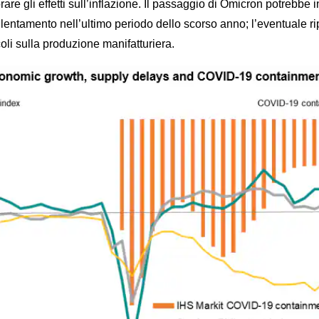
re gli effetti sull’inflazione. Il passaggio di Omicron potrebbe 
i allentamento nell’ultimo periodo dello scorso anno; l’eventuale
coli sulla produzione manifatturiera.