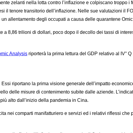
nte zelanti nella lotta contro l’inflazione e colpiscano troppo i 
i il tenore transitorio dell’inflazione. Nelle sue valutazioni i
to un allentamento degli occupati a causa delle quarantene Omic
e a 8,86 trilioni di dollari, poco dopo il decollo dei tassi di int
mic Analysis
riporterà la prima lettura del GDP relativo al IV° Q
. Essi riportano la prima visione generale dell’impatto economico
ello delle misure di contenimento subite dalle aziende. L’indic
iù alto dall’inizio della pandemia in Cina.
cita nei comparti manifatturiero e servizi ed i relativi riflessi ch