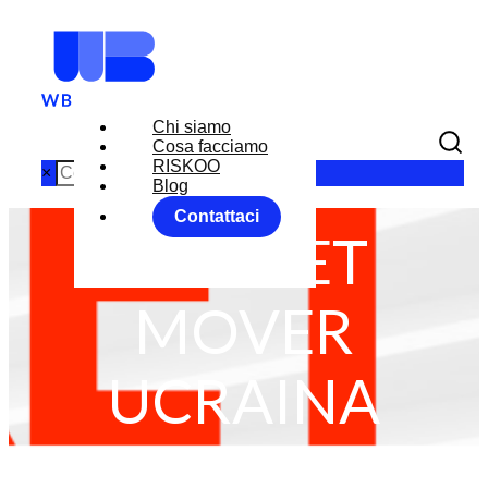
Chi siamo
Cosa facciamo
RISKOO
×
Blog
Contattaci
MARKET
MOVER
UCRAINA
Home
News
RISKOO MONITOR
MARKET MOVER UCRAINA