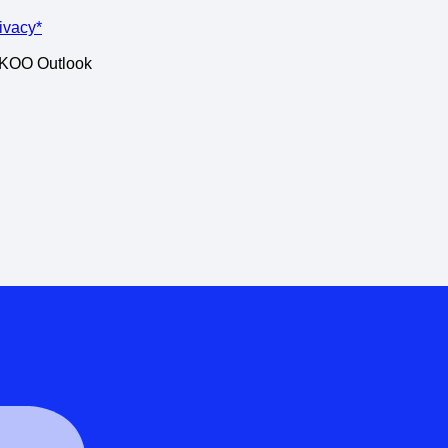
rivacy*
ISKOO Outlook