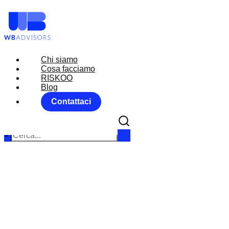
Chi siamo
Chi siamo
Cosa facciamo
Cosa facciamo
RISKOO
RISKOO
Blog
Blog
Contattaci
Contattaci
×
MARKET MO
Home
News
RI