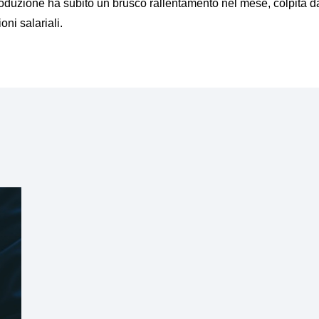
oduzione ha subito un brusco rallentamento nel mese, colpita da
ni salariali.