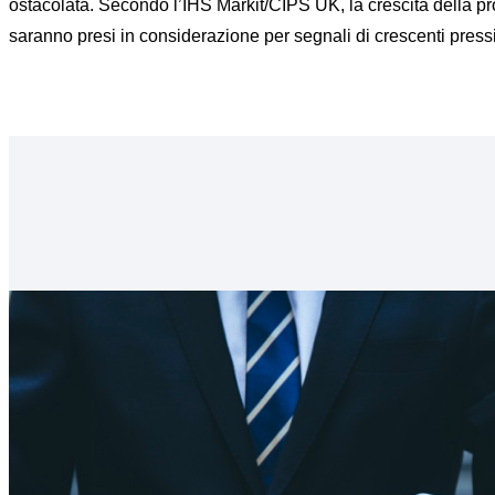
ostacolata. Secondo l’IHS Markit/CIPS UK, la crescita della pr
saranno presi in considerazione per segnali di crescenti pressio