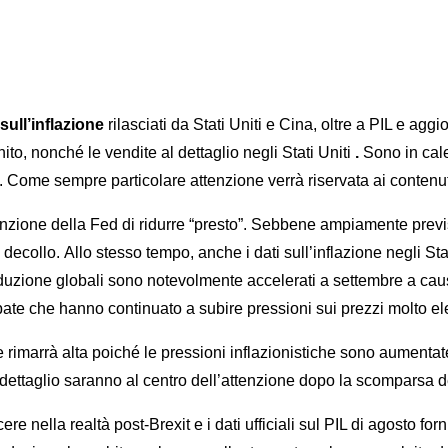
 sull’inflazione
rilasciati da Stati Uniti e Cina, oltre a PIL e a
to, nonché le vendite al dettaglio negli Stati Uniti
.
Sono in cal
. Come sempre particolare attenzione verrà riservata ai contenu
zione della Fed di ridurre “presto”. Sebbene ampiamente previsto, 
i decollo. Allo stesso tempo, anche i dati sull’inflazione negli St
roduzione globali sono notevolmente accelerati a settembre a caus
pate che hanno continuato a subire pressioni sui prezzi molto el
e rimarrà alta poiché le pressioni inflazionistiche sono aumenta
dettaglio saranno al centro dell’attenzione dopo la scomparsa 
e nella realtà post-Brexit e i dati ufficiali sul PIL di agosto fo