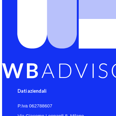
Dati aziendali
P.Iva 062788607