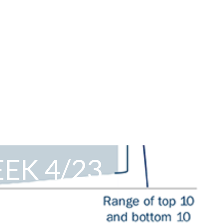
EK 4/23
3