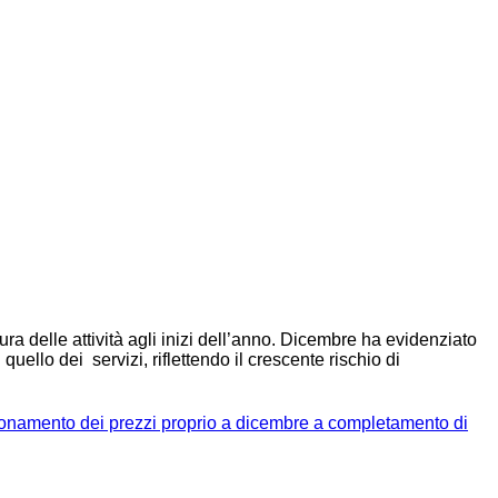
ra delle attività agli inizi dell’anno. Dicembre ha evidenziato
ello dei servizi, riflettendo il crescente rischio di
sionamento dei prezzi proprio a dicembre a completamento di