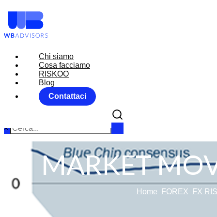
Chi siamo
Chi siamo
Cosa facciamo
Cosa facciamo
RISKOO
RISKOO
Blog
Blog
Contattaci
Contattaci
×
MARKET MOV
Home
FOREX
FX RI