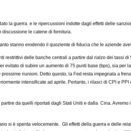
ato la guerra e le ripercussioni indotte dagli effetti delle sanzi
in discussione le catene di fornitura.
uanto stanno erodendo il quoziente di fiducia che le aziende av
i restrittivi delle banche centrali a partire dal rialzo dei tassi 
r evitato di subire un aumento di 75 punti base (bps), sia per l
rossime riunioni. Detto questo, la Fed resta impegnata a frenare
eriormente intensificate ad aprile. Pertanto, i rilasci di CPI e PP
artire da quelli riportati dagli Stati Uniti e dalla Cina. Avremo 
no si è spenta velocemente. Gli effetti della guerra e delle rel