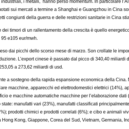
 industriali, i metalli, hanno perso momentum. In particolare l’
nori, quotati sui mercati a termine a Shanghai e Guangzhou in Cin
tti congiunti della guerra e delle restrizioni sanitarie in Cina st
 dei timori di un rallentamento della crescita è quello energetico
ra 95 e105 eur/mwh.
so dai picchi dello scorso mese di marzo. Son crollate le impo
duzione. L’export cinese è passato dal picco di 340,40 miliardi d
253,05 a 273,62 miliardi di usd.
ante a sostegno della rapida espansione economica della Cina. N
colare macchine, apparecchi ed elettrodomestici elettrici (14%),
icio e macchine automatiche macchine per l’elaborazione dati (8%
ate: manufatti vari (23%), manufatti classificati principalmente pe
); prodotti chimici e prodotti correlati (6%); e cibo e animali viv
e da Hong Kong, Giappone, Corea del Sud, Vietnam, Germania, In