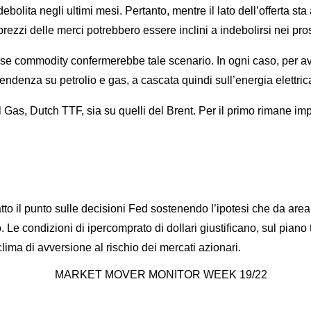
lita negli ultimi mesi. Pertanto, mentre il lato dell’offerta sta
prezzi delle merci potrebbero essere inclini a indebolirsi nei pro
rse commodity confermerebbe tale scenario. In ogni caso, per av
ndenza su petrolio e gas, a cascata quindi sull’energia elettric
 Gas, Dutch TTF, sia su quelli del Brent. Per il primo rimane im
punto sulle decisioni Fed sostenendo l’ipotesi che da area 1,0
e condizioni di ipercomprato di dollari giustificano, sul piano t
ima di avversione al rischio dei mercati azionari.