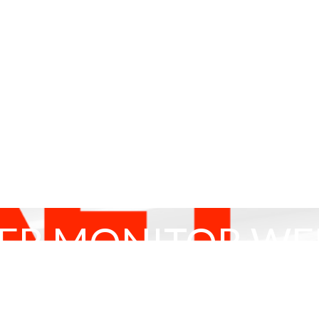
R MONITOR WEE
Equity Market
...
MARKET MOVER MONITOR WEEK 19/22