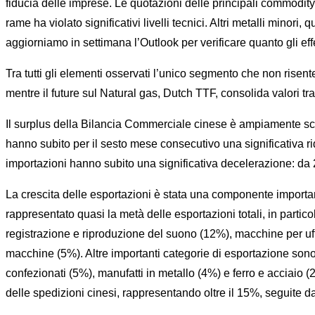
fiducia delle imprese. Le quotazioni delle principali commodity
rame ha violato significativi livelli tecnici. Altri metalli mi
aggiorniamo in settimana l’Outlook per verificare quanto gli effe
Tra tutti gli elementi osservati l’unico segmento che non risente
mentre il future sul Natural gas, Dutch TTF, consolida valori t
Il surplus della Bilancia Commerciale cinese è ampiamente sce
hanno subito per il sesto mese consecutivo una significativa ri
importazioni hanno subito una significativa decelerazione: da 
La crescita delle esportazioni è stata una componente import
rappresentato quasi la metà delle esportazioni totali, in parti
registrazione e riproduzione del suono (12%), macchine per uff
macchine (5%). Altre importanti categorie di esportazione sono st
confezionati (5%), manufatti in metallo (4%) e ferro e acciaio (2%
delle spedizioni cinesi, rappresentando oltre il 15%, seguit