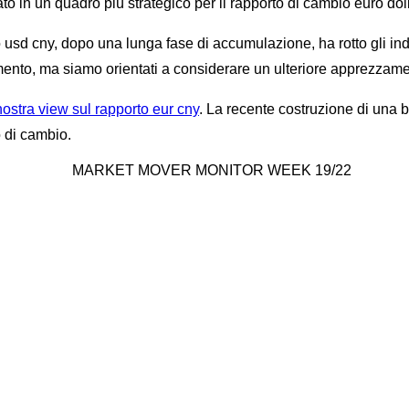
 in un quadro più strategico per il rapporto di cambio euro dol
orto usd cny, dopo una lunga fase di accumulazione, ha rotto gli 
mento, ma siamo orientati a considerare un ulteriore apprezzame
nostra view sul rapporto eur cny
. La recente costruzione di una 
o di cambio.