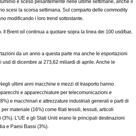
Alluminio è sceso pesantemente nelle ultime settimane, anche il
a sono scesi la scorsa settimana. Sul comparto delle commodity
iano modificando i loro trend sottostante.
. Il Brent oil continua a quotare sopra la linea dei 100 usd/bar,
rtazioni da un anno a questa parte ma anche le esportazioni
i usd di dicembre ai 273,62 miliardi di aprile. Anche le
egli ultimi anni macchine e mezzi di trasporto hanno
 apparecchi e apparecchiature per telecomunicazioni e
) e macchinari e attrezzature industriali generali e parti di
r materiale (16%) come filati tessili, tessuti, articoli
i (3%). L’UE e gli Stati Uniti erano le principali destinazioni
dia e Paesi Bassi (3%).