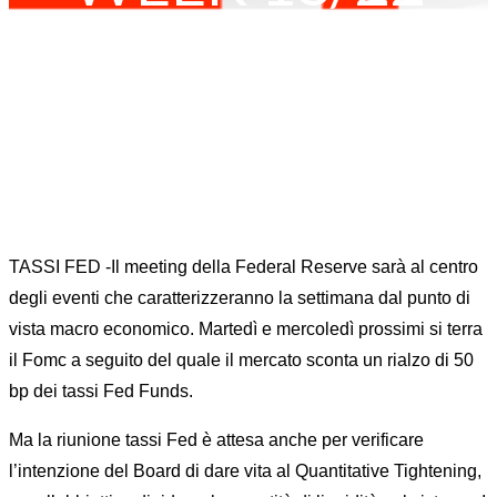
Home
FX RISK MANAGEMENT
News
...
MARKET MOVER MONITOR WEEK 18/22
TASSI FED -Il meeting della Federal Reserve sarà al centro
degli eventi che caratterizzeranno la settimana dal punto di
vista macro economico. Martedì e mercoledì prossimi si terra
il Fomc a seguito del quale il mercato sconta un rialzo di 50
bp dei tassi Fed Funds.
Ma la riunione tassi Fed è attesa anche per verificare
l’intenzione del Board di dare vita al Quantitative Tightening,