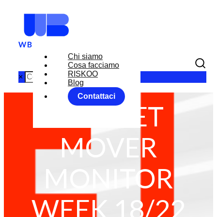
Chi siamo
Cosa facciamo
RISKOO
×
Blog
Contattaci
MARKET
MOVER
MONITOR
WEEK 18/22