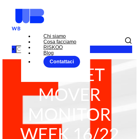
Chi siamo
Cosa facciamo
RISKOO
×
Blog
Contattaci
MARKET
MOVER
MONITOR
WEEK 16/22