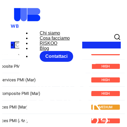
Chi siamo
Cosa facciamo
RISKOO
×
Blog
Contattaci
MARKET
MOVER
MONITOR
WEEK 14/22