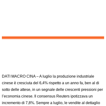
ECONOMICI
Home
News
RISKOO MONITOR
MARKET MOVER MONITOR: DATI MACRO
ECONOMICI
DATI MACRO CINA – A luglio la produzione industriale
cinese è cresciuta del 6,4% rispetto a un anno fa, ben al di
sotto delle attese, in un segnale delle crescenti pressioni per
l’economia cinese. Il consensus Reuters ipotizzava un
incremento di 7,8%. Sempre a luglio, le vendite al dettaglio