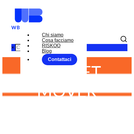
Chi siamo
Cosa facciamo
RISKOO
×
Blog
Contattaci
MARKET
MOVER
MONITOR:
DATI MACRO