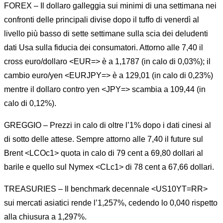
FOREX – Il dollaro galleggia sui minimi di una settimana nei
confronti delle principali divise dopo il tuffo di venerdì al
livello più basso di sette settimane sulla scia dei deludenti
dati Usa sulla fiducia dei consumatori. Attorno alle 7,40 il
cross euro/dollaro <EUR=> è a 1,1787 (in calo di 0,03%); il
cambio euro/yen <EURJPY=> è a 129,01 (in calo di 0,23%)
mentre il dollaro contro yen <JPY=> scambia a 109,44 (in
calo di 0,12%).
GREGGIO – Prezzi in calo di oltre l’1% dopo i dati cinesi al
di sotto delle attese. Sempre attorno alle 7,40 il future sul
Brent <LCOc1> quota in calo di 79 cent a 69,80 dollari al
barile e quello sul Nymex <CLc1> di 78 cent a 67,66 dollari.
TREASURIES – Il benchmark decennale <US10YT=RR>
sui mercati asiatici rende l’1,257%, cedendo lo 0,040 rispetto
alla chiusura a 1,297%.