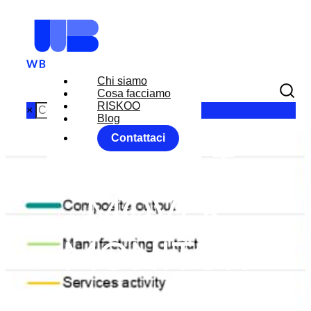
Chi siamo
Cosa facciamo
RISKOO
×
Blog
Contattaci
MARKET
MOVER
MONITOR
Home
BTP
Forex Market
...
MARKET MOVER MONITOR