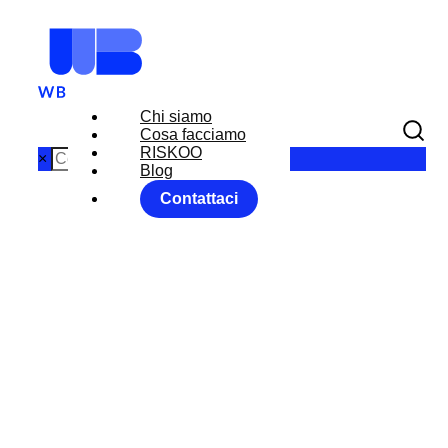
Chi siamo
Cosa facciamo
RISKOO
×
Blog
Contattaci
MARKET
MOVER FX:
INFLAZIONE
USA