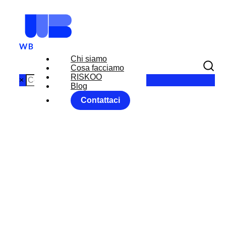
Chi siamo
Cosa facciamo
RISKOO
×
Blog
Contattaci
MARKET
MOVER 20
LUGLIO 2018
Home
News
Senza categoria
MARKET MOVER 20 LUGLIO 2018