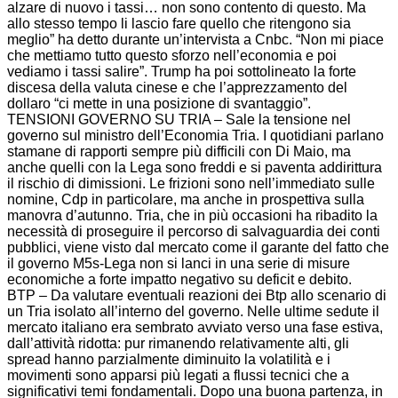
alzare di nuovo i tassi… non sono contento di questo. Ma
allo stesso tempo li lascio fare quello che ritengono sia
meglio” ha detto durante un’intervista a Cnbc. “Non mi piace
che mettiamo tutto questo sforzo nell’economia e poi
vediamo i tassi salire”. Trump ha poi sottolineato la forte
discesa della valuta cinese e che l’apprezzamento del
dollaro “ci mette in una posizione di svantaggio”.
TENSIONI GOVERNO SU TRIA – Sale la tensione nel
governo sul ministro dell’Economia Tria. I quotidiani parlano
stamane di rapporti sempre più difficili con Di Maio, ma
anche quelli con la Lega sono freddi e si paventa addirittura
il rischio di dimissioni. Le frizioni sono nell’immediato sulle
nomine, Cdp in particolare, ma anche in prospettiva sulla
manovra d’autunno. Tria, che in più occasioni ha ribadito la
necessità di proseguire il percorso di salvaguardia dei conti
pubblici, viene visto dal mercato come il garante del fatto che
il governo M5s-Lega non si lanci in una serie di misure
economiche a forte impatto negativo su deficit e debito.
BTP – Da valutare eventuali reazioni dei Btp allo scenario di
un Tria isolato all’interno del governo. Nelle ultime sedute il
mercato italiano era sembrato avviato verso una fase estiva,
dall’attività ridotta: pur rimanendo relativamente alti, gli
spread hanno parzialmente diminuito la volatilità e i
movimenti sono apparsi più legati a flussi tecnici che a
significativi temi fondamentali. Dopo una buona partenza, in