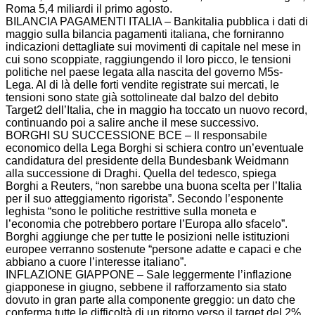
Roma 5,4 miliardi il primo agosto.
BILANCIA PAGAMENTI ITALIA – Bankitalia pubblica i dati di
maggio sulla bilancia pagamenti italiana, che forniranno
indicazioni dettagliate sui movimenti di capitale nel mese in
cui sono scoppiate, raggiungendo il loro picco, le tensioni
politiche nel paese legata alla nascita del governo M5s-
Lega. Al di là delle forti vendite registrate sui mercati, le
tensioni sono state già sottolineate dal balzo del debito
Target2 dell’Italia, che in maggio ha toccato un nuovo record,
continuando poi a salire anche il mese successivo.
BORGHI SU SUCCESSIONE BCE – Il responsabile
economico della Lega Borghi si schiera contro un’eventuale
candidatura del presidente della Bundesbank Weidmann
alla successione di Draghi. Quella del tedesco, spiega
Borghi a Reuters, “non sarebbe una buona scelta per l’Italia
per il suo atteggiamento rigorista”. Secondo l’esponente
leghista “sono le politiche restrittive sulla moneta e
l’economia che potrebbero portare l’Europa allo sfacelo”.
Borghi aggiunge che per tutte le posizioni nelle istituzioni
europee verranno sostenute “persone adatte e capaci e che
abbiano a cuore l’interesse italiano”.
INFLAZIONE GIAPPONE – Sale leggermente l’inflazione
giapponese in giugno, sebbene il rafforzamento sia stato
dovuto in gran parte alla componente greggio: un dato che
conferma tutte le difficoltà di un ritorno verso il target del 2%.