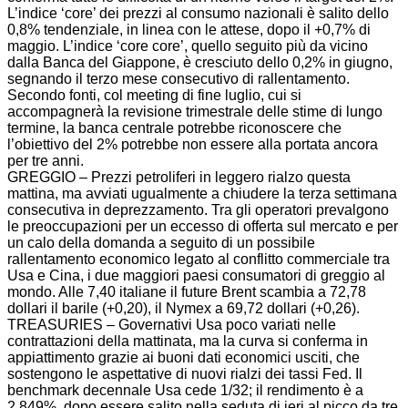
L’indice ‘core’ dei prezzi al consumo nazionali è salito dello
0,8% tendenziale, in linea con le attese, dopo il +0,7% di
maggio. L’indice ‘core core’, quello seguito più da vicino
dalla Banca del Giappone, è cresciuto dello 0,2% in giugno,
segnando il terzo mese consecutivo di rallentamento.
Secondo fonti, col meeting di fine luglio, cui si
accompagnerà la revisione trimestrale delle stime di lungo
termine, la banca centrale potrebbe riconoscere che
l’obiettivo del 2% potrebbe non essere alla portata ancora
per tre anni.
GREGGIO – Prezzi petroliferi in leggero rialzo questa
mattina, ma avviati ugualmente a chiudere la terza settimana
consecutiva in deprezzamento. Tra gli operatori prevalgono
le preoccupazioni per un eccesso di offerta sul mercato e per
un calo della domanda a seguito di un possibile
rallentamento economico legato al conflitto commerciale tra
Usa e Cina, i due maggiori paesi consumatori di greggio al
mondo. Alle 7,40 italiane il future Brent scambia a 72,78
dollari il barile (+0,20), il Nymex a 69,72 dollari (+0,26).
TREASURIES – Governativi Usa poco variati nelle
contrattazioni della mattinata, ma la curva si conferma in
appiattimento grazie ai buoni dati economici usciti, che
sostengono le aspettative di nuovi rialzi dei tassi Fed. Il
benchmark decennale Usa cede 1/32; il rendimento è a
2,849%, dopo essere salito nella seduta di ieri al picco da tre