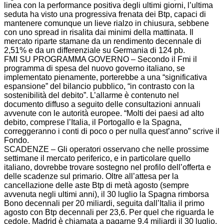
linea con la performance positiva degli ultimi giorni, l’ultima
seduta ha visto una progressiva frenata dei Btp, capaci di
mantenere comunque un lieve rialzo in chiusura, sebbene
con uno spread in risalita dai minimi della mattinata. Il
mercato riparte stamane da un rendimento decennale di
2,51% e da un differenziale su Germania di 124 pb.
FMI SU PROGRAMMA GOVERNO – Secondo il Fmi il
programma di spesa del nuovo governo italiano, se
implementato pienamente, porterebbe a una “significativa
espansione” del bilancio pubblico, “in contrasto con la
sostenibilità del debito”. L’allarme è contenuto nel
documento diffuso a seguito delle consultazioni annuali
avvenute con le autorità europee. “Molti dei paesi ad alto
debito, comprese l’Italia, il Portogallo e la Spagna,
correggeranno i conti di poco o per nulla quest’anno” scrive il
Fondo.
SCADENZE – Gli operatori osservano che nelle prossime
settimane il mercato periferico, e in particolare quello
italiano, dovrebbe trovare sostegno nel profilo dell’offerta e
delle scadenze sul primario. Oltre all’attesa per la
cancellazione delle aste Btp di metà agosto (sempre
avvenuta negli ultimi anni), il 30 luglio la Spagna rimborsa
Bono decennali per 20 miliardi, seguita dall’Italia il primo
agosto con Btp decennali per 23,6. Per quel che riguarda le
cedole, Madrid è chiamata a pagarne 9,4 miliardi il 30 luglio,