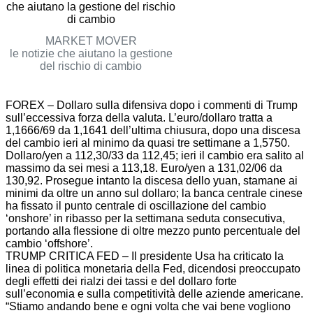
MARKET MOVER
le notizie che aiutano la gestione
del rischio di cambio
FOREX – Dollaro sulla difensiva dopo i commenti di Trump
sull’eccessiva forza della valuta. L’euro/dollaro tratta a
1,1666/69 da 1,1641 dell’ultima chiusura, dopo una discesa
del cambio ieri al minimo da quasi tre settimane a 1,5750.
Dollaro/yen a 112,30/33 da 112,45; ieri il cambio era salito al
massimo da sei mesi a 113,18. Euro/yen a 131,02/06 da
130,92. Prosegue intanto la discesa dello yuan, stamane ai
minimi da oltre un anno sul dollaro; la banca centrale cinese
ha fissato il punto centrale di oscillazione del cambio
‘onshore’ in ribasso per la settimana seduta consecutiva,
portando alla flessione di oltre mezzo punto percentuale del
cambio ‘offshore’.
TRUMP CRITICA FED – Il presidente Usa ha criticato la
linea di politica monetaria della Fed, dicendosi preoccupato
degli effetti dei rialzi dei tassi e del dollaro forte
sull’economia e sulla competitività delle aziende americane.
“Stiamo andando bene e ogni volta che vai bene vogliono