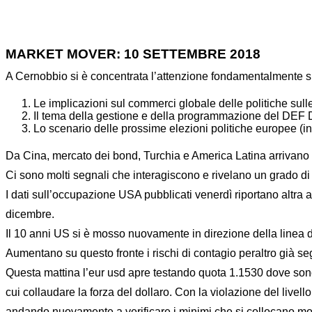
MARKET MOVER: 10 SETTEMBRE 2018
A Cernobbio si è concentrata l’attenzione fondamentalmente su
Le implicazioni sul commerci globale delle politiche sull
Il tema della gestione e della programmazione del DE
Lo scenario delle prossime elezioni politiche europee (i
Da Cina, mercato dei bond, Turchia e America Latina arrivano s
Ci sono molti segnali che interagiscono e rivelano un grado d
I dati sull’occupazione USA pubblicati venerdì riportano altra 
dicembre.
Il 10 anni US si è mosso nuovamente in direzione della linea d
Aumentano su questo fronte i rischi di contagio peraltro già s
Questa mattina l’eur usd apre testando quota 1.1530 dove sono s
cui collaudare la forza del dollaro. Con la violazione del livel
andando nuovamente a verificare i minimi che si collocano molt