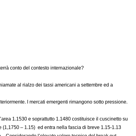
terrà conto del contesto internazionale?
chiamate al rialzo dei tassi americani a settembre ed a
ulteriormente. I mercati emergenti rimangono sotto pressione.
’area 1.1530 e soprattutto 1.1480 costituisce il cuscinetto su
te (1,1750 – 1.15) ed entra nella fascia di breve 1.15-1.13
e. Considerando l’elevato valore tecnico del break out,