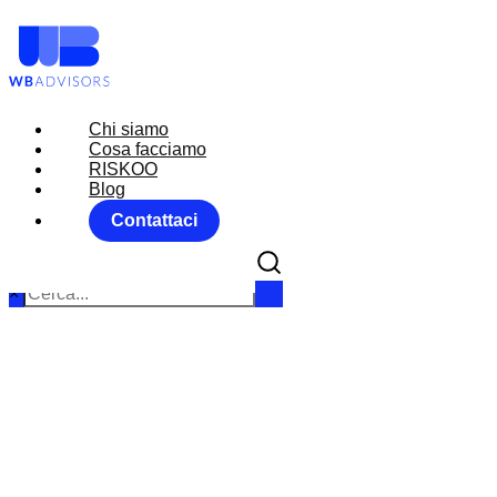
Chi siamo
Chi siamo
Cosa facciamo
Cosa facciamo
RISKOO
RISKOO
Blog
Blog
Contattaci
Contattaci
×
MARKET MOV
Home
Forex M