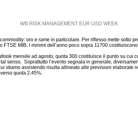
WB RISK MANAGEMENT EUR USD WEEK
commodity: oro e rame in particolare. Per riflesso mette sotto pr
esso FTSE MIB. I minimi dell’anno poco sopra 11700 costituiscono
ok mensile ad agosto, quota 300 costituisce il punto su cui conce
in tal senso. Soprattutto l’evento segnala in generale, diversame
i stiamo assistendo risulta allineato alle previsioni elaborate n
ro verso quota 2.45%.