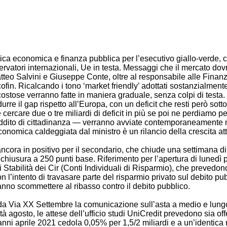
 economica e finanza pubblica per l’esecutivo giallo-verde, co
sservatori internazionali, Ue in testa. Messaggi che il mercato d
o Salvini e Giuseppe Conte, oltre al responsabile alle Finanze 
n. Ricalcando i tono ‘market friendly’ adottati sostanzialmente 
 costose verranno fatte in maniera graduale, senza colpi di testa. 
durre il gap rispetto all’Europa, con un deficit che resti però sot
rcare due o tre miliardi di deficit in più se poi ne perdiamo per 
dito di cittadinanza — verranno avviate contemporaneamente ma p
conomica caldeggiata dal ministro è un rilancio della crescita att
ora in positivo per il secondario, che chiude una settimana di
 chiusura a 250 punti base. Riferimento per l’apertura di lunedì 
tabilità dei Cir (Conti Individuali di Risparmio), che prevedono inc
n l’intento di travasare parte del risparmio privato sul debito pu
ranno scommettere al ribasso contro il debito pubblico.
a XX Settembre la comunicazione sull’asta a medio e lungo t
 agosto, le attese dell’ufficio studi UniCredit prevedono sia of
 anni aprile 2021 cedola 0,05% per 1,5/2 miliardi e a un’identica