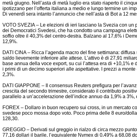
metà giugno. Nell’asta di metà luglio era stato riaperto il cin
ipotizzano per l’offerta italiana a medio e lungo termine un imp
Di venerdì sera intanto l’annuncio che nell’asta di Bot a 12 mes
VOTO SVEZIA – Le elezioni di ieri lasciano la Svezia con un p
dei Democratici Svedesi, che ha condotto una campagna elettoral
soffio oltre il 40,3% del centro-destra. Balzano al 17,6% i Dem
12,9%.
DATI CINA – Ricca l’agenda macro del fine settimana: diffusa s
saldo lievemente inferiore alle attese. L’attivo è di 27,91 milia
base annua della voce export, su cui l’attesa era di +10,1% e d
i primi di un decimo superiori alle aspettative. I prezzi a monte
2,3%.
DATI GIAPPONE – Il consensus Reuters prefigura per l’avanzo del
crescita del secondo trimestre, considerato il contributo posit
parallelo a un’accelerazione dell’indice annuo da 1,9% a 3%, q
FOREX – Dollaro in buon recupero sui cross, in un mercato con i
svedese poco mossa dopo voto. Poco prima delle 8 euro/dollar
128,30.
GREGGIO – Derivati sul greggio in rialzo di circa mezzo punto pe
77,16 dollari il barile, l’equivalente Nymex di 0,49% a 68,08 dol