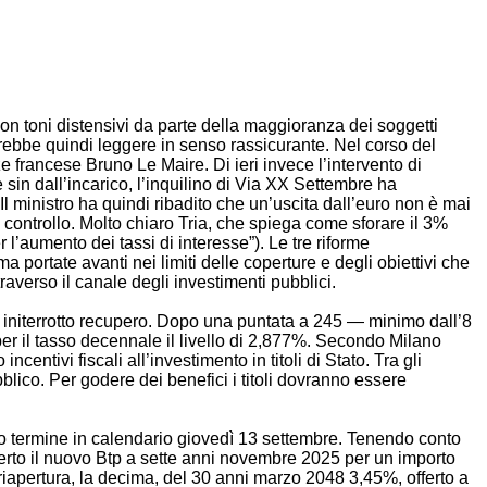
n toni distensivi da parte della maggioranza dei soggetti
ovrebbe quindi leggere in senso rassicurante. Nel corso del
francese Bruno Le Maire. Di ieri invece l’intervento di
sin dall’incarico, l’inquilino di Via XX Settembre ha
Il ministro ha quindi ribadito che un’uscita dall’euro non è mai
to controllo. Molto chiaro Tria, che spiega come sforare il 3%
l’aumento dei tassi di interesse”). Le tre riforme
ortate avanti nei limiti delle coperture e degli obiettivi che
raverso il canale degli investimenti pubblici.
 initerrotto recupero. Dopo una puntata a 245 — minimo dall’8
per il tasso decennale il livello di 2,877%. Secondo Milano
entivi fiscali all’investimento in titoli di Stato. Tra gli
bblico. Per godere dei benefici i titoli dovranno essere
ermine in calendario giovedì 13 settembre. Tenendo conto
ferto il nuovo Btp a sette anni novembre 2025 per un importo
 riapertura, la decima, del 30 anni marzo 2048 3,45%, offerto a