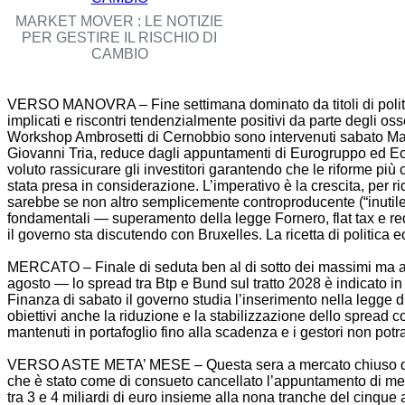
MARKET MOVER : LE NOTIZIE
PER GESTIRE IL RISCHIO DI
CAMBIO
VERSO MANOVRA – Fine settimana dominato da titoli di politica
implicati e riscontri tendenzialmente positivi da parte degli o
Workshop Ambrosetti di Cernobbio sono intervenuti sabato Matte
Giovanni Tria, reduce dagli appuntamenti di Eurogruppo ed Ecofi
voluto rassicurare gli investitori garantendo che le riforme più
stata presa in considerazione. L’imperativo è la crescita, per ri
sarebbe se non altro semplicemente controproducente (“inutile ce
fondamentali — superamento della legge Fornero, flat tax e red
il governo sta discutendo con Bruxelles. La ricetta di politica e
MERCATO – Finale di seduta ben al di sotto dei massimi ma anc
agosto — lo spread tra Btp e Bund sul tratto 2028 è indicato in
Finanza di sabato il governo studia l’inserimento nella legge di S
obiettivi anche la riduzione e la stabilizzazione dello spread co
mantenuti in portafoglio fino alla scadenza e i gestori non pot
VERSO ASTE META’ MESE – Questa sera a mercato chiuso da Vi
che è stato come di consueto cancellato l’appuntamento di metà
tra 3 e 4 miliardi di euro insieme alla nona tranche del cinque