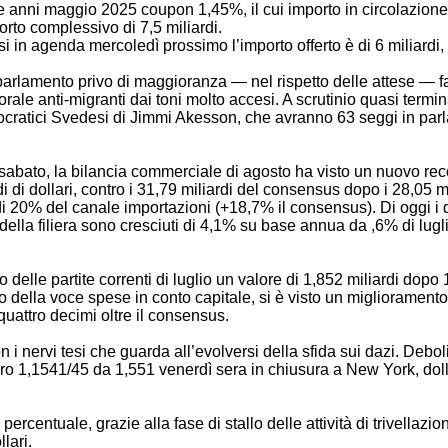
que anni maggio 2025 coupon 1,45%, il cui importo in circolazion
orto complessivo di 7,5 miliardi.
i in agenda mercoledì prossimo l’importo offerto è di 6 miliardi, 
arlamento privo di maggioranza — nel rispetto delle attese — f
e anti-migranti dai toni molto accesi. A scrutinio quasi terminat
ocratici Svedesi di Jimmi Akesson, che avranno 63 seggi in parlam
abato, la bilancia commerciale di agosto ha visto un nuovo recor
rdi di dollari, contro i 31,79 miliardi del consensus dopo i 28,05 
i 20% del canale importazioni (+18,7% il consensus). Di oggi i da
 della filiera sono cresciuti di 4,1% su base annua da ,6% di lugl
le partite correnti di luglio un valore di 1,852 miliardi dopo 1,
ivo della voce spese in conto capitale, si è visto un miglioramen
uattro decimi oltre il consensus.
 nervi tesi che guarda all’evolversi della sfida sui dazi. Deboli
o 1,1541/45 da 1,551 venerdì sera in chiusura a New York, dol
rcentuale, grazie alla fase di stallo delle attività di trivellazi
lari.