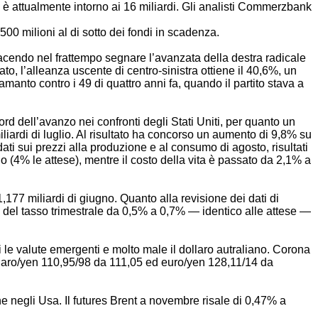
e è attualmente intorno ai 16 miliardi. Gli analisti Commerzbank
500 milioni al di sotto dei fondi in scadenza.
acendo nel frattempo segnare l’avanzata della destra radicale
o, l’alleanza uscente di centro-sinistra ottiene il 40,6%, un
anto contro i 49 di quattro anni fa, quando il partito stava a
d dell’avanzo nei confronti degli Stati Uniti, per quanto un
miliardi di luglio. Al risultato ha concorso un aumento di 9,8% su
ti sui prezzi alla produzione e al consumo di agosto, risultati
io (4% le attese), mentre il costo della vita è passato da 2,1% a
177 miliardi di giugno. Quanto alla revisione dei dati di
to del tasso trimestrale da 0,5% a 0,7% — identico alle attese —
 le valute emergenti e molto male il dollaro autraliano. Corona
laro/yen 110,95/98 da 111,05 ed euro/yen 128,11/14 da
one negli Usa. Il futures Brent a novembre risale di 0,47% a