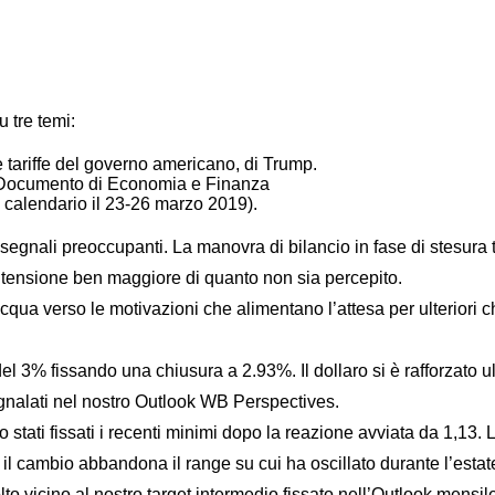
 tre temi:
e tariffe del governo americano, di Trump.
F Documento di Economia e Finanza
n calendario il 23-26 marzo 2019).
egnali preoccupanti. La manovra di bilancio in fase di stesura 
i tensione ben maggiore di quanto non sia percepito.
acqua verso le motivazioni che alimentano l’attesa per ulteriori 
el 3% fissando una chiusura a 2.93%. Il dollaro si è rafforzato 
egnalati nel nostro Outlook WB Perspectives.
tati fissati i recenti minimi dopo la reazione avviata da 1,13. L
lo il cambio abbandona il range su cui ha oscillato durante l’esta
o vicino al nostro target intermedio fissato nell’Outlook mensil