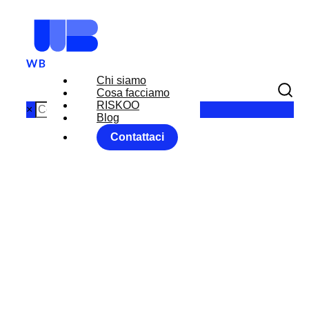
Chi siamo
Cosa facciamo
RISKOO
×
Blog
Contattaci
MAGA: MAKE
AMERICA
GREAT AGAIN
Home
RISKOO MONITOR
WB Perspectives
MAGA: MAKE AMERICA GREAT AGAIN