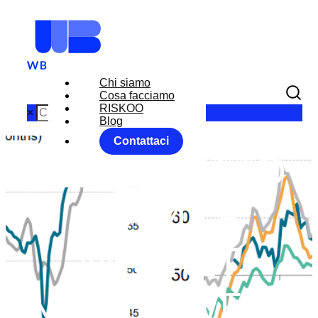
Chi siamo
Cosa facciamo
RISKOO
×
Blog
Contattaci
ITALIA SOTTO
ESAME –
MARKET
MOVER WEEK