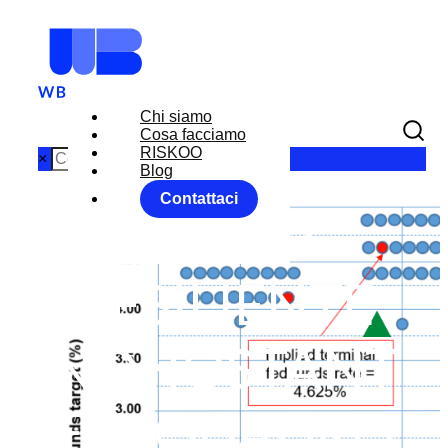
Chi siamo
Cosa facciamo
RISKOO
×
Blog
Contattaci
ITALIA:
RESILIENTE
NONOSTANT
E IL QUADRO