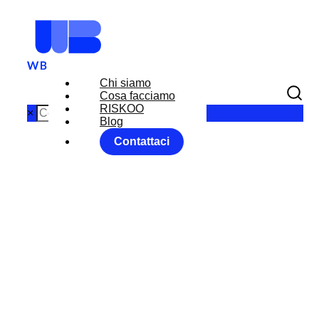
Chi siamo
Cosa facciamo
RISKOO
×
Blog
Contattaci
IT FORUM
2017
Home
Equity Market
Forex Market
...
IT FORUM 2017