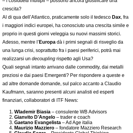
– i cosiddetti multipli – possono ancora giustificare una
crescita?
Al di qua dell’Atlantico, praticamente solo il tedesco
Dax
, fra
i maggiori indici europei, ha conosciuto una crescita simile e
proprio in questi giorni veleggia su nuovi massimi storici.
Adesso, mentre l’
Europa
dà i primi segnali di risveglio da
una lunga crisi, soprattutto fra i paesi periferici, potrà mai
realizzarsi un
decoupling
rispetto agli Usa?
Quali segnali intanto arrivano dalle commodity, dai metalli
preziosi e dai paesi Emergenti? Per rispondere a queste e
ad altre domande domande, sul palco accanto a Claudio
Kaufmann, saranno presenti alcuni analisti ed esperti
finanziari, collaboratori di ITF News:
Wlademir Biasia
– consulente WB Advisors
Gianvito D’Angelo
– trader e coach
Gaetano Evangelista
– Ad Age italia
Maurizio Mazziero
– fondatore Mazziero Research