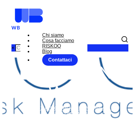
Chi siamo
Cosa facciamo
RISKOO
×
Blog
Contattaci
INFLATION
WAR
Home
FX RISK MANAGEMENT
News
...
INFLATION WAR