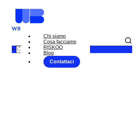
Chi siamo
Cosa facciamo
RISKOO
×
Blog
Contattaci
Waiting for
digital dollar
Home
FX RISK MANAGEMENT
News
...
Waiting for digital dollar