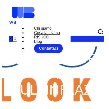
Chi siamo
Cosa facciamo
RISKOO
×
Blog
Contattaci
IN ATTESA DEI
DATI
SULL’INFLAZI
ONE