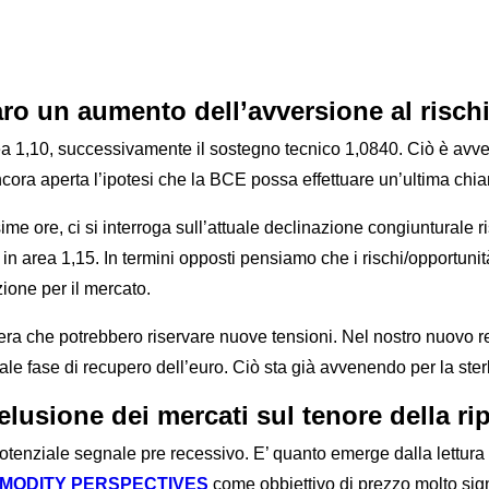
laro un aumento dell’avversione al risch
a 1,10, successivamente il sostegno tecnico 1,0840. Ciò è avven
ncora aperta l’ipotesi che la BCE possa effettuare un’ultima chi
me ore, ci si interroga sull’attuale declinazione congiunturale 
io in area 1,15. In termini opposti pensiamo che i rischi/opportu
zione per il mercato.
ra che potrebbero riservare nuove tensioni. Nel nostro nuovo r
ale fase di recupero dell’euro. Ciò sta già avvenendo per la ster
lusione dei mercati sul tenore della r
nziale segnale pre recessivo. E’ quanto emerge dalla lettura de
MODITY PERSPECTIVES
come obbiettivo di prezzo molto signi