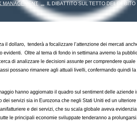
SK MANAGEMENT
...
IL DIBATTITO SUL TETTO DEL DEBIT
forza il dollaro, tenderà a focalizzare l’attenzione dei mercati a
osto evidenti. Oltre al tema di fondo in settimana avremo la pubbl
erca di analizzare le decisioni assunte per comprendere quale po
tassi possano rimanere agli attuali livelli, confermando quindi 
aggio hanno aggiornato il quadro sul sentiment delle aziende in 
i servizi sia in Eurozona che negli Stati Uniti ed un ulteriore i
nifatturiere e dei servizi, che su scala globale aveva evidenzia
n tutte le principali economie sviluppate tenderanno a prolungarsi