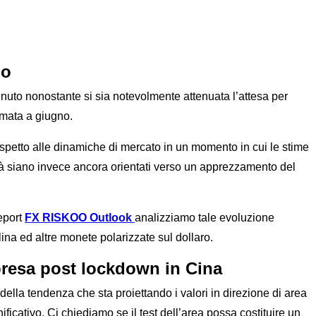
io
uto nonostante si sia notevolmente attenuata l’attesa per
amata a giugno.
rispetto alle dinamiche di mercato in un momento in cui le stime
nità siano invece ancora orientati verso un apprezzamento del
eport
FX RISKOO Outlook
analizziamo tale evoluzione
lina ed altre monete polarizzate sul dollaro.
ipresa post lockdown in Cina
lla tendenza che sta proiettando i valori in direzione di area
ficativo. Ci chiediamo se il test dell’area possa costituire un