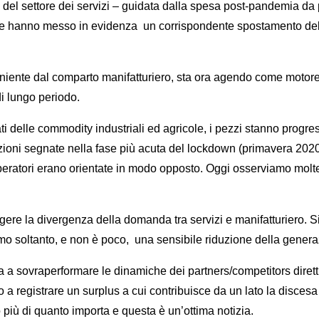
 del settore dei servizi – guidata dalla spesa post-pandemia da 
te hanno messo in evidenza un corrispondente spostamento delle p
veniente dal comparto manifatturiero, sta ora agendo come motor
di lungo periodo.
ti delle commodity industriali ed agricole, i pezzi stanno progr
azioni segnate nella fase più acuta del lockdown (primavera 202
operatori erano orientate in modo opposto. Oggi osserviamo molte q
e la divergenza della domanda tra servizi e manifatturiero. Si te
soltanto, e non è poco, una sensibile riduzione della generazi
nua a sovraperformare le dinamiche dei partners/competitors diret
o a registrare un surplus a cui contribuisce da un lato la discesa 
o più di quanto importa e questa è un’ottima notizia.