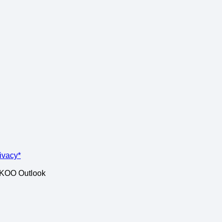
rivacy*
ISKOO Outlook