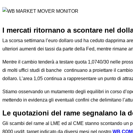
I mercati ritornano a scontare nel dol
La scorsa settimana l’euro dollaro usd ha ceduto dapprima are
ulteriori aumenti dei tassi da parte della Fed, mentre rimane a
Mentre il cambio tenderà a testare quota 1,0740/30 nelle prossi
di molti uffici studi di banche continuano a proiettare il camb
dollaro. L’area 1,05 continua a rappresentare un punto di attra
Stiamo osservando un mutamento degli equilibri in corso d’ope
mettendo in evidenza gli eventuali confini che delimitano l’attu
Le quotazioni del rame segnalano la de
Gli scambi del rame al LME ed al CME stanno scontando un pote
8000 usd/t, target indicato da diversi mesi nel nostro
WB COM