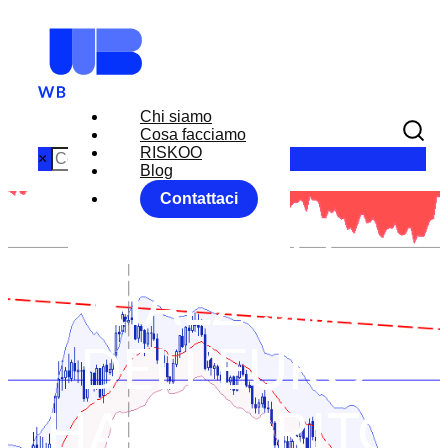
Chi siamo
Cosa facciamo
RISKOO
×
Blog
Contattaci
IL CICLO
RIALZISTA
DELL’EURO
HA ESAURITO