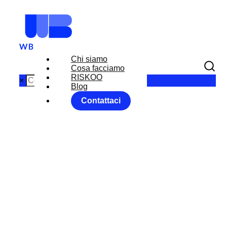
Chi siamo
Cosa facciamo
RISKOO
×
Blog
Contattaci
IN ATTESA DEI
DATI
SULL’OCCUPA
ZIONE USA