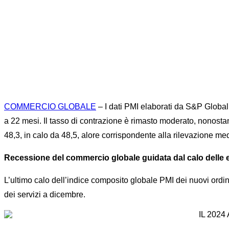
Home
News
Outlook
...
IL 20
COMMERCIO GLOBALE
– I dati PMI elaborati da S&P Globa
a 22 mesi. Il tasso di contrazione è rimasto moderato, nonostan
48,3, in calo da 48,5, alore corrispondente alla rilevazione me
Recessione del commercio globale guidata dal calo delle e
L’ultimo calo dell’indice composito globale PMI dei nuovi ordin
dei servizi a dicembre.