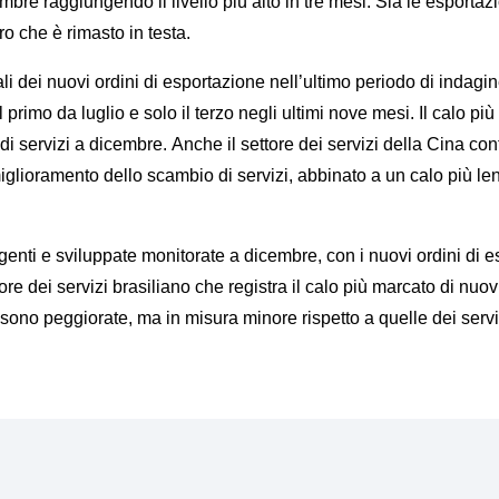
bre raggiungendo il livello più alto in tre mesi. Sia le esportazi
ero che è rimasto in testa.
 dei nuovi ordini di esportazione nell’ultimo periodo di indagine. 
 primo da luglio e solo il terzo negli ultimi nove mesi. Il calo più
ervizi a dicembre. Anche il settore dei servizi della Cina cont
miglioramento dello scambio di servizi, abbinato a un calo più len
mergenti e sviluppate monitorate a dicembre, con i nuovi ordini di
 dei servizi brasiliano che registra il calo più marcato di nuovi o
ono peggiorate, ma in misura minore rispetto a quelle dei servi