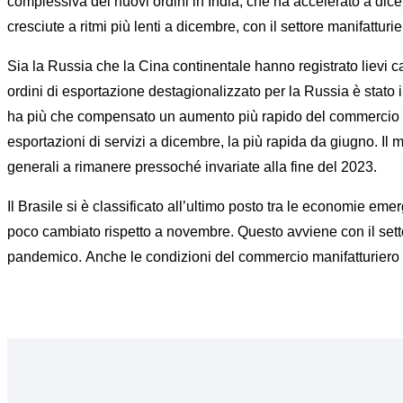
complessiva dei nuovi ordini in India, che ha accelerato a dicem
cresciute a ritmi più lenti a dicembre, con il settore manifatturi
Sia la Russia che la Cina continentale hanno registrato lievi cali
ordini di esportazione destagionalizzato per la Russia è stato il
ha più che compensato un aumento più rapido del commercio di s
esportazioni di servizi a dicembre, la più rapida da giugno. Il 
generali a rimanere pressoché invariate alla fine del 2023.
Il Brasile si è classificato all’ultimo posto tra le economie e
poco cambiato rispetto a novembre. Questo avviene con il settore
pandemico. Anche le condizioni del commercio manifatturiero s