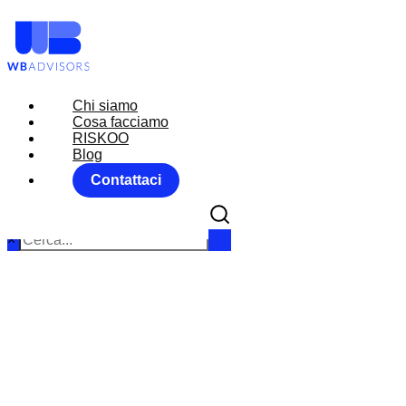
Chi siamo
Chi siamo
Cosa facciamo
Cosa facciamo
RISKOO
RISKOO
Blog
Blog
Contattaci
Contattaci
×
IL 2024
ALLENTAM