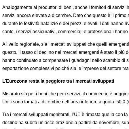
Analogamente ai produttori di beni, anche i fornitori di servizi h
servizi ancora elevata a dicembre. Dato che questo è il primo an
durante le festività natalizie e dei prezzi elevati. I dati hanno ri
canto, i servizi assicurativi, commerciali e professionali hanno 
A livello regionale, sia i mercati sviluppati che quelli emerg
questo, il tasso di declino nei mercati emergenti è stato il più
hanno continuato a compensare i guadagni nello scambio di serv
esportazione complessivi poiché sia ​​le imprese del settore mani
L’Eurozona resta la peggiore tra i mercati sviluppati
Misurato sia per i beni che per i servizi, il commercio è peggior
Uniti sono tornati a dicembre nell’area inferiore a quota 50,0 (
Tra i mercati sviluppati monitorati, l’UE è rimasta quella con l
declino ha subito un’accelerazione a partire da novembre, supe