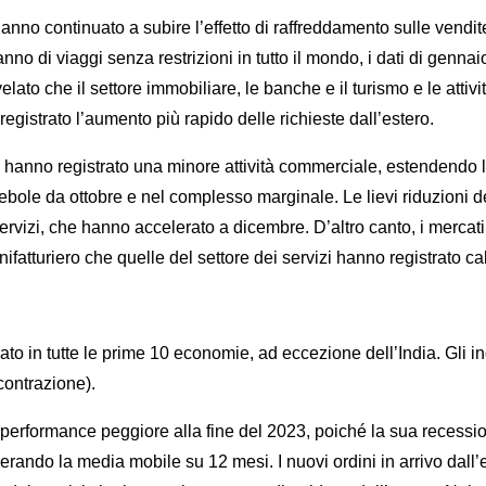
anno continuato a subire l’effetto di raffreddamento sulle vendite a
no di viaggi senza restrizioni in tutto il mondo, i dati di genna
velato che il settore immobiliare, le banche e il turismo e le attivit
registrato l’aumento più rapido delle richieste dall’estero.
enti hanno registrato una minore attività commerciale, estendendo
 debole da ottobre e nel complesso marginale. Le lievi riduzioni d
izi, che hanno accelerato a dicembre. D’altro canto, i mercati s
fatturiero che quelle del settore dei servizi hanno registrato cal
ato in tutte le prime 10 economie, ad eccezione dell’India. Gli ind
contrazione).
a performance peggiore alla fine del 2023, poiché la sua recessio
rando la media mobile su 12 mesi. I nuovi ordini in arrivo dall’