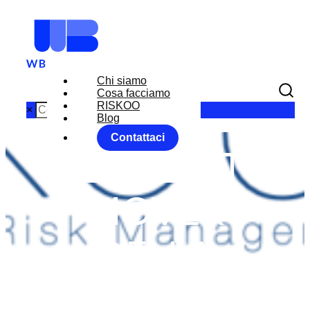
Chi siamo
Cosa facciamo
RISKOO
×
Blog
Contattaci
I MARKET
MOVER
DELLA
SETTIMANA