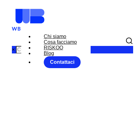
Chi siamo
Cosa facciamo
RISKOO
×
Blog
Contattaci
I HAVE A
DREAM:
outlook aprile
2016