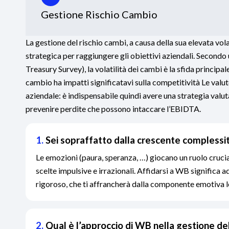
Gestione Rischio Cambio
La gestione del rischio cambi, a causa della sua elevata vol
strategica per raggiungere gli obiettivi aziendali. Second
Treasury Survey), la volatilità dei cambi è la sfida principal
cambio ha impatti significatavi sulla competitività Le val
aziendale: è indispensabile quindi avere una strategia valuta
prevenire perdite che possono intaccare l’EBIDTA.
1.
Sei sopraffatto dalla crescente complessit
Le emozioni (paura, speranza, …) giocano un ruolo cruci
scelte impulsive e irrazionali. Affidarsi a WB significa 
rigoroso, che ti affrancherà dalla componente emotiva le
2.
Qual è l’approccio di WB nella gestione de