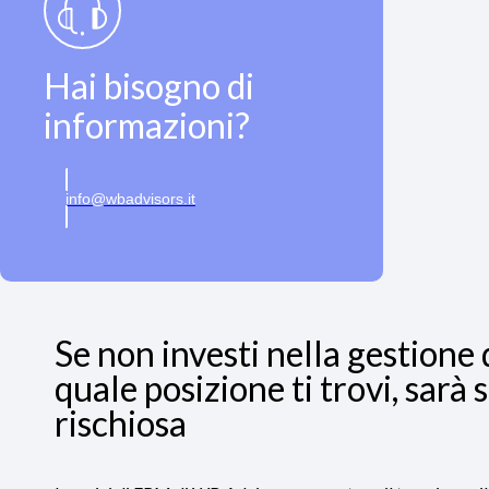
Hai bisogno di
informazioni?
info@wbadvisors.it
Se non investi nella gestione 
quale posizione ti trovi, sar
rischiosa