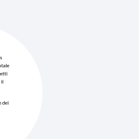
us
otale
etti
il
e dei