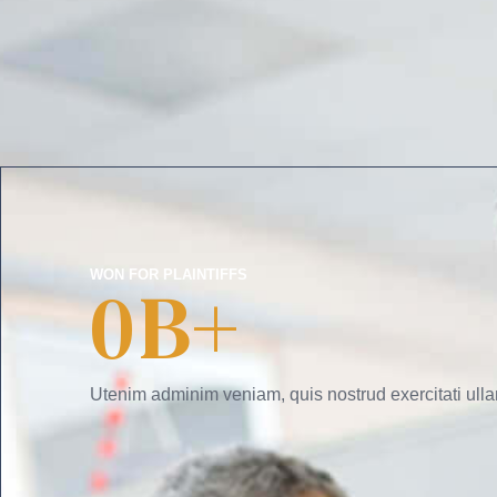
WON FOR PLAINTIFFS
0
B+
Utenim adminim veniam, quis nostrud exercitati ulla