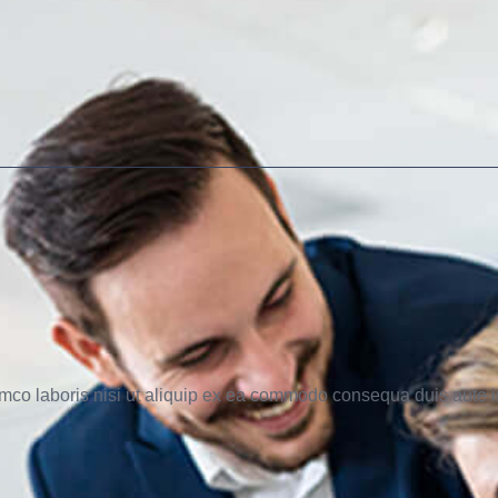
mco laboris nisi ut aliquip ex ea commodo consequa duis aute ir