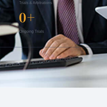
Trials & Arbitrations
0
+
Ongoing Trials