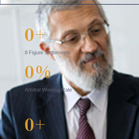
0
+
8 Figure Settlements
0
%
Arbitrat Winning Rate
0
+