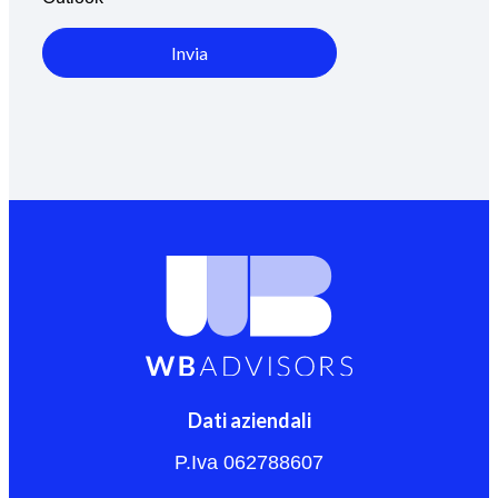
Invia
Dati aziendali
P.Iva 062788607