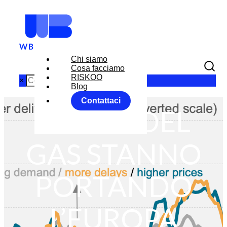
Chi siamo
Cosa facciamo
RISKOO
×
Blog
Contattaci
I COSTI DEL
GAS STANNO
PORTANDO
L’EUROPA