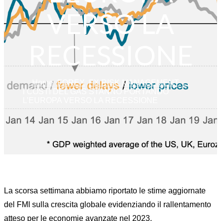
VERSO LA
RECESSIONE
Home
FOREX
FX RISK MANAGEMENT
...
I COSTI DEL GAS STANNO PORTANDO
L’EUROPA VERSO LA RECESSIONE
La scorsa settimana abbiamo riportato le stime aggiornate
del FMI sulla crescita globale evidenziando il rallentamento
atteso per le economie avanzate nel 2023.