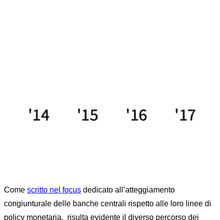
COMMODITY
INDUSTRIALI
Home
FX RISK MANAGEMENT
News
...
GLOBAL GROWTH RECOVERY VERSO LE
COMMODITY INDUSTRIALI
Come
scritto nel focus
dedicato all’atteggiamento
congiunturale delle banche centrali rispetto alle loro linee di
policy monetaria, risulta evidente il diverso percorso dei