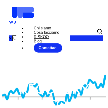
Chi siamo
Cosa facciamo
RISKOO
×
Blog
Contattaci
GLOBAL
GROWTH
RECOVERY
VERSO LE