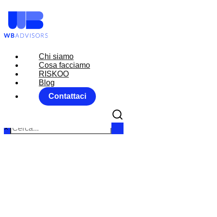
Chi siamo
Chi siamo
Cosa facciamo
Cosa facciamo
RISKOO
RISKOO
Blog
Blog
Contattaci
Contattaci
×
FX R
Home
FORE