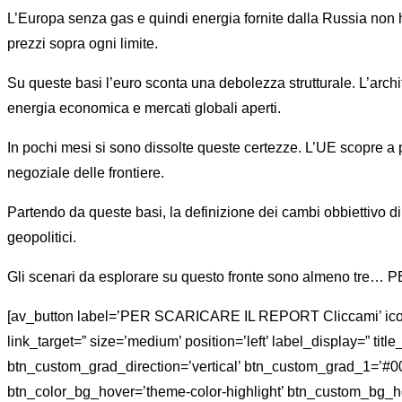
L’Europa senza gas e quindi energia fornite dalla Russia non 
prezzi sopra ogni limite.
Su queste basi l’euro sconta una debolezza strutturale. L’archit
energia economica e mercati globali aperti.
In pochi mesi si sono dissolte queste certezze. L’UE scopre a 
negoziale delle frontiere.
Partendo da queste basi, la definizione dei cambi obbiettivo di
geopolitici.
Gli scenari da esplorare su questo fronte sono almeno 
[av_button label=’PER SCARICARE IL REPORT Cliccami’ icon_sele
link_target=” size=’medium’ position=’left’ label_display=” tit
btn_custom_grad_direction=’vertical’ btn_custom_grad_1=’#0
btn_color_bg_hover=’theme-color-highlight’ btn_custom_bg_hov