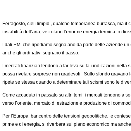
Ferragosto, cieli limpidi, qualche temporanea burrasca, ma il 
instabilità dell’aria, veicolano l’enorme energia termica in dir
I dati PMI che riportiamo segnalano da parte delle aziende un d
anche gli ordinativi segnano il passo.
I mercati finanziari tendono a far leva su tali indicazioni nell
possa rivelare sorprese non gradevoli. Sullo sfondo gravano le c
ripete se stessa quando a determinare tali scismi sono le diverg
Come accaduto in passato su altri temi, i mercati tendono a sot
verso l’oriente, mercato di estrazione e produzione di commodi
Per l’Europa, baricentro delle tensioni geopolitiche, le contese
prime e di energia, si riverbera sul piano economico ma anche