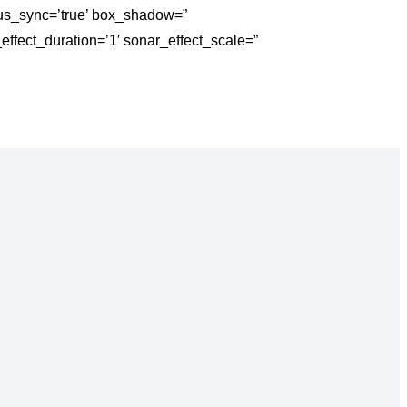
dius_sync=’true’ box_shadow=”
ffect_duration=’1′ sonar_effect_scale=”