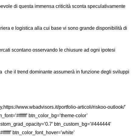
pevole di questa immensa criticità sconta speculativamente
iera e logistica alla cui base vi sono grande disponibilità di
ercati scontano osservando le chiusure ad ogni ipotesi
nza che il trend dominante assumerà in funzione degli sviluppi
ps://www.wbadvisors.it/portfolio-articoli/riskoo-outlook/’
_font=’#ffffff’ btn_color_bg=’theme-color’
custom_grad_opacity=’0.7′ btn_custom_bg=’#444444′
ffff’ btn_color_font_hover=’white’