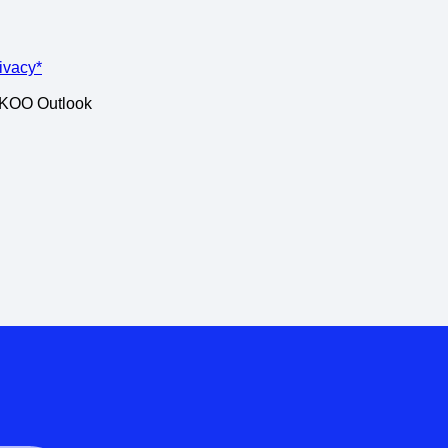
rivacy*
ISKOO Outlook