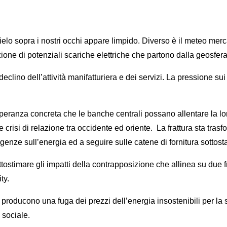
cielo sopra i nostri occhi appare limpido. Diverso è il meteo me
ezione di potenziali scariche elettriche che partono dalla geosfe
eclino dell’attività manifatturiera e dei servizi. La pressione s
a speranza concreta che le banche centrali possano allentare la l
risi di relazione tra occidente ed oriente. La frattura sta trasfo
enze sull’energia ed a seguire sulle catene di fornitura sottosta
tostimare gli impatti della contrapposizione che allinea su due 
ty.
 producono una fuga dei prezzi dell’energia insostenibili per la s
 sociale.