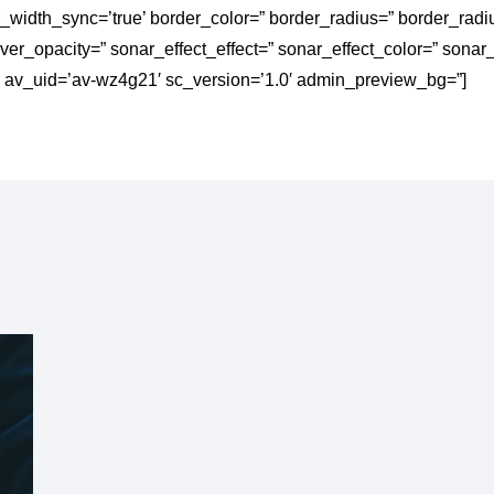
er_width_sync=’true’ border_color=” border_radius=” border_ra
_opacity=” sonar_effect_effect=” sonar_effect_color=” sonar_e
” av_uid=’av-wz4g21′ sc_version=’1.0′ admin_preview_bg=”]