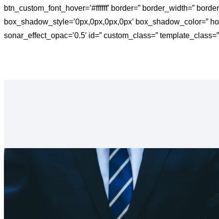
btn_custom_font_hover=’#ffffff’ border=” border_width=” bord
box_shadow_style=’0px,0px,0px,0px’ box_shadow_color=” hover
sonar_effect_opac=’0.5′ id=” custom_class=” template_class=