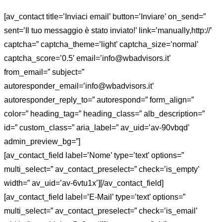
[av_contact title=’Inviaci email’ button=’Inviare’ on_send=”
sent=’Il tuo messaggio è stato inviato!’ link=’manually,http://’
captcha=” captcha_theme=’light’ captcha_size=’normal’
captcha_score=’0.5′ email=’info@wbadvisors.it’
from_email=” subject=”
autoresponder_email=’info@wbadvisors.it’
autoresponder_reply_to=” autorespond=” form_align=”
color=” heading_tag=” heading_class=” alb_description=”
id=” custom_class=” aria_label=” av_uid=’av-90vbqd’
admin_preview_bg=”]
[av_contact_field label=’Nome’ type=’text’ options=”
multi_select=” av_contact_preselect=” check=’is_empty’
width=” av_uid=’av-6vtu1x’][/av_contact_field]
[av_contact_field label=’E-Mail’ type=’text’ options=”
multi_select=” av_contact_preselect=” check=’is_email’