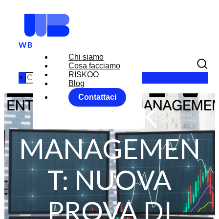
Chi siamo
Cosa facciamo
RISKOO
×
Blog
Contattaci
FX RISK
MANAGEMEN
T: NUOVA
PROVA DI