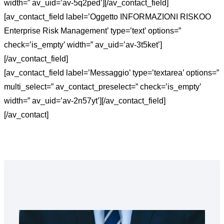
width=” av_uid=’av-5q2ped’][/av_contact_field]
[av_contact_field label=’Oggetto INFORMAZIONI RISKOO
Enterprise Risk Management’ type=’text’ options=”
check=’is_empty’ width=” av_uid=’av-3t5ket’]
[/av_contact_field]
[av_contact_field label=’Messaggio’ type=’textarea’ options=”
multi_select=” av_contact_preselect=” check=’is_empty’
width=” av_uid=’av-2n57yt’][/av_contact_field]
[/av_contact]