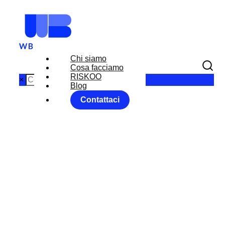
Chi siamo
Cosa facciamo
RISKOO
×
Blog
Contattaci
FX RISK
MANAGEMEN
T ANALYTICS
REPORT