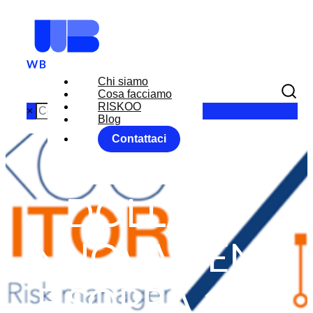
Chi siamo
Cosa facciamo
RISKOO
×
Blog
Contattaci
FX: EURO
DOLLARO
NUOVAMENT
E SOPRA 1,20