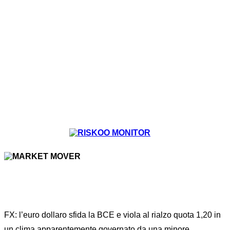
Home
FOREX
News
...
FX: EURO DOLLARO NUOVAMENTE SOPRA
1,20
FX: l’euro dollaro sfida la BCE e viola al rialzo quota 1,20 in
un clima apparentemente governato da una minore