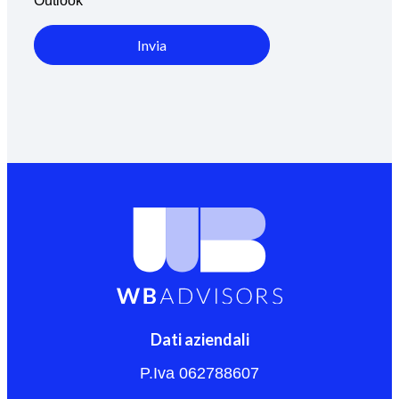
Outlook
Invia
Dati aziendali
P.Iva 062788607