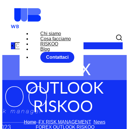
Chi siamo
Cosa facciamo
RISKOO
×
Blog
Contattaci
FOREX
OUTLOOK
RISKOO
Home
FX RISK MANAGEMENT
News
FOREX OUTLOOK RISKOO