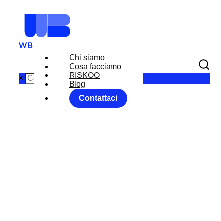
Chi siamo
Cosa facciamo
RISKOO
×
Blog
Contattaci
FMI:
AGGIORNA LE
STIME DI
CRESCITA