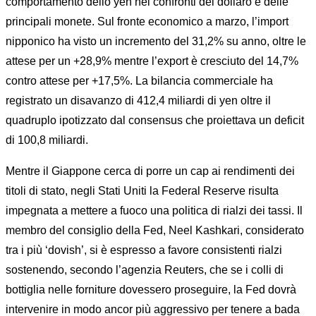
comportamento dello yen nei confronti del dollaro e delle
principali monete. Sul fronte economico a marzo, l’import
nipponico ha visto un incremento del 31,2% su anno, oltre le
attese per un +28,9% mentre l’export è cresciuto del 14,7%
contro attese per +17,5%. La bilancia commerciale ha
registrato un disavanzo di 412,4 miliardi di yen oltre il
quadruplo ipotizzato dal consensus che proiettava un deficit
di 100,8 miliardi.
Mentre il Giappone cerca di porre un cap ai rendimenti dei
titoli di stato, negli Stati Uniti la Federal Reserve risulta
impegnata a mettere a fuoco una politica di rialzi dei tassi. Il
membro del consiglio della Fed, Neel Kashkari, considerato
tra i più ‘dovish’, si è espresso a favore consistenti rialzi
sostenendo, secondo l’agenzia Reuters, che se i colli di
bottiglia nelle forniture dovessero proseguire, la Fed dovrà
intervenire in modo ancor più aggressivo per tenere a bada