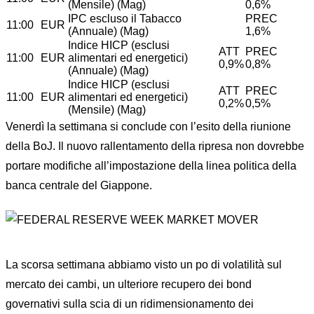
(Mensile) (Mag)
0,6%
IPC escluso il Tabacco
PREC
11:00
EUR
(Annuale) (Mag)
1,6%
Indice HICP (esclusi
ATT
PREC
11:00
EUR
alimentari ed energetici)
0,9%
0,8%
(Annuale) (Mag)
Indice HICP (esclusi
ATT
PREC
11:00
EUR
alimentari ed energetici)
0,2%
0,5%
(Mensile) (Mag)
Venerdì la settimana si conclude con l’esito della riunione
della BoJ. Il nuovo rallentamento della ripresa non dovrebbe
portare modifiche all’impostazione della linea politica della
banca centrale del Giappone.
La scorsa settimana abbiamo visto un po di volatilità sul
mercato dei cambi, un ulteriore recupero dei bond
governativi sulla scia di un ridimensionamento dei