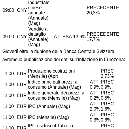
industriale
cinese
PRECEDENTE
09:00
CNY
annuale
20,3%
(Annuale)
(Mag)
Vendite al
dettaglio
PRECEDENTE
09:00
CNY
ATTESA 13,6%
(Annuale)
17,7%
(Mag)
Giovedì oltre la riunione della Banca Centrale Svizzera
avremo la pubblicazione dei dati sull’inflazione in Eurozona:
Produzione costruzioni
PREC
11:00
EUR
(Mensile) (Apr)
2,73%
Indice principali prezzi al
ATT
PREC
11:00
EUR
consumo (Annuale) (Mag)
0,9%
0,9%
Indice generale dei prezzi al
ATT
PREC
11:00
EUR
consumo (Mensile) (Mag)
0,2%
0,5%
ATT
PREC
11:00
EUR
IPC (Annuale) (Mag)
2,0%
1,6%
ATT
PREC
11:00
EUR
IPC (Mensile) (Mag)
0,3%
0,6%
IPC escluso il Tabacco
PREC
11:00
EUR