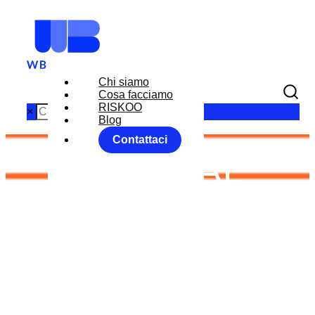
Chi siamo
Cosa facciamo
RISKOO
×
Blog
Contattaci
FEDERAL
RESERVE
WEEK
Home
News
RISKOO MONITOR
FEDERAL RESERVE WEEK