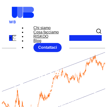
Chi siamo
Cosa facciamo
RISKOO
×
Blog
Contattaci
FED: LE
VARIANTI
TRANSITORIE
Home
News
RISKOO MONITOR
FED: LE VARIANTI TRANSITORIE