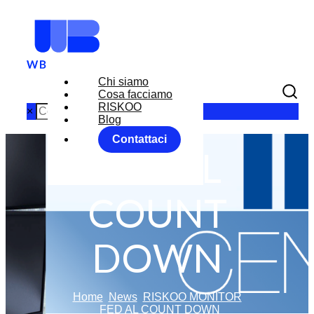
Chi siamo
Cosa facciamo
RISKOO
×
Blog
Contattaci
FED AL
COUNT
DOWN
Home
News
RISKOO MONITOR
FED AL COUNT DOWN